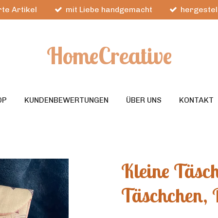
te Artikel
mit Liebe handgemacht
hergestel
HomeCreative
OP
KUNDENBEWERTUNGEN
ÜBER UNS
KONTAKT
Kleine Täsc
Täschchen, 