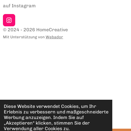
auf Instagram
I
n
© 2024 - 2026 HomeCreative
s
Mit Unterstützung von
Webador
t
a
g
r
a
m
Diese Website verwendet Cookies, um Ihr
Erlebnis zu verbessern und maßgeschneiderte
Werbung anzuzeigen. Indem Sie auf
„Akzeptieren“ klicken, stimmen Sie der
Verwendung aller Cookies zu.