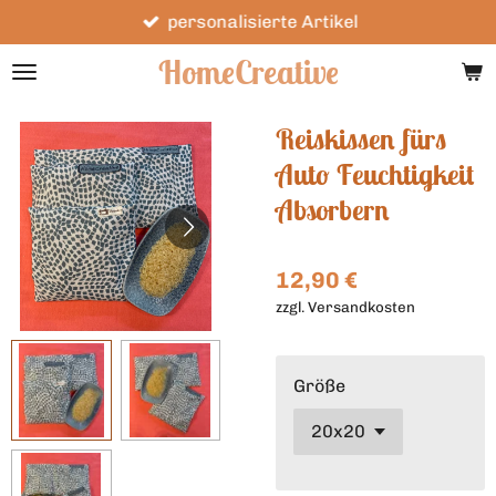
personalisierte Artikel
Zum
Hauptinhalt
HomeCreative
springen
Reiskissen fürs
Auto Feuchtigkeit
Absorbern
12,90 €
zzgl. Versandkosten
Größe