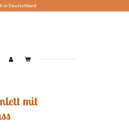
lt in Deutschland
nlett mit
uss