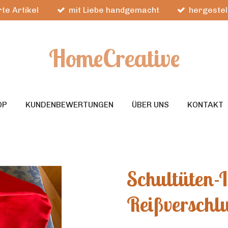
te Artikel
mit Liebe handgemacht
hergestel
HomeCreative
OP
KUNDENBEWERTUNGEN
ÜBER UNS
KONTAKT
Schultüten-I
Reißverschl